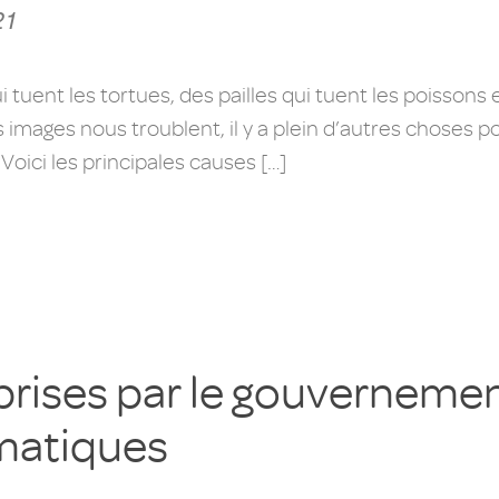
21
uent les tortues, des pailles qui tuent les poissons e
mages nous troublent, il y a plein d’autres choses po
oici les principales causes […]
 prises par le gouvernemen
matiques