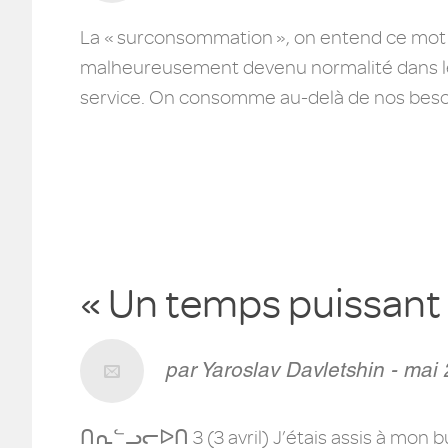
La « surconsommation », on entend ce mot p
malheureusement devenu normalité dans les p
service. On consomme au-delà de nos besoi
« Un temps puissant t
par Yaroslav Davletshin - mai
ᑎᕆᓪᓗᓕᐅᑎ 3 (3 avril) J’étais assis à mon bure