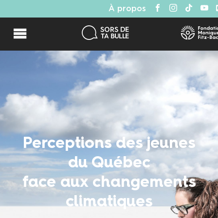
À propos
Perceptions des jeunes
du Québec
face aux changements
climatiques