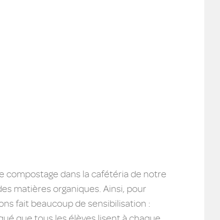
 le compostage dans la cafétéria de notre
e des matières organiques. Ainsi, pour
ns fait beaucoup de sensibilisation :
qué que tous les élèves lisent à chaque