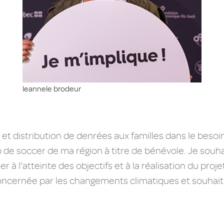
leannele brodeur
e et distribution de denrées aux familles dans le beso
 de soccer de ma région à titre de bénévole. Je souha
à l'atteinte des objectifs et à la réalisation du proje
ncernée par les changements climatiques et souhait