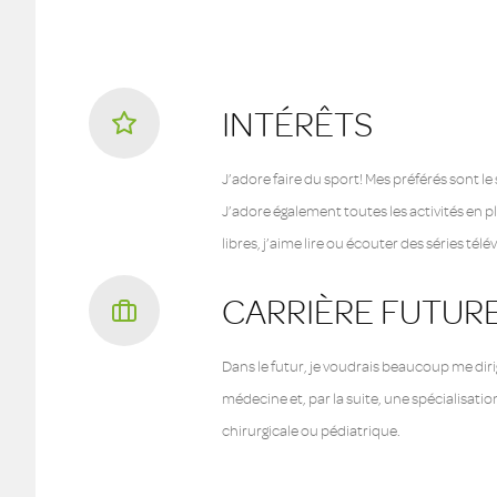
INTÉRÊTS
J’adore faire du sport! Mes préférés sont l
J’adore également toutes les activités en p
libres, j’aime lire ou écouter des séries télé
CARRIÈRE FUTUR
Dans le futur, je voudrais beaucoup me diri
médecine et, par la suite, une spécialisati
chirurgicale ou pédiatrique.