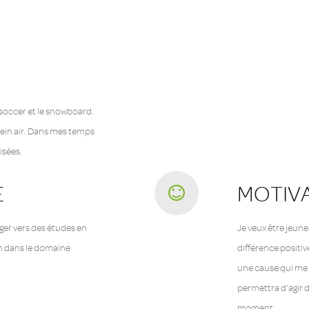
e soccer et le snowboard.
lein air. Dans mes temps
visées.
E
MOTIV
ger vers des études en
Je veux être jeune
on dans le domaine
différence positi
une cause qui me
permettra d’agir 
moment.