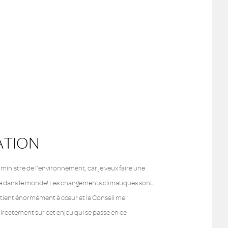
ATION
 ministre de l’environnement, car je veux faire une
ve dans le monde! Les changements climatiques sont
 tient énormément à cœur et le Conseil me
directement sur cet enjeu qui se passe en ce