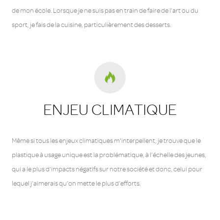
de mon école. Lorsque je ne suis pas en train de faire de l’art ou du
sport, je fais de la cuisine, particulièrement des desserts.
ENJEU CLIMATIQUE
Même si tous les enjeux climatiques m'interpellent, je trouve que le
plastique à usage unique est la problématique, à l’échelle des jeunes,
qui a le plus d'impacts négatifs sur notre société et donc, celui pour
lequel j’aimerais qu’on mette le plus d’efforts.