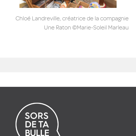
Chloé Landreville, créatrice de la compagnie
Une Raton ©Marie-Soleil Marleau